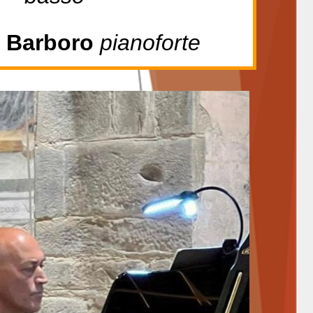
o
Barboro
pianoforte