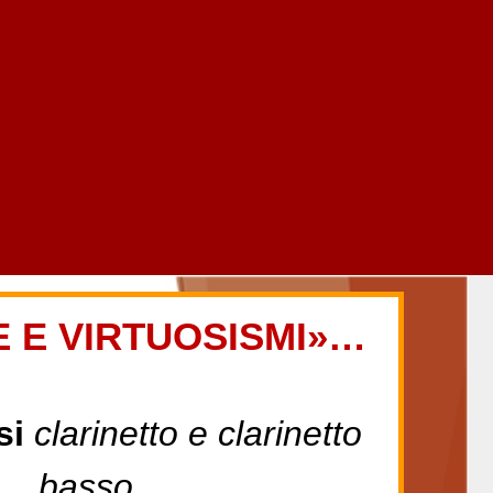
E E VIRTUOSISMI
»…
si
clarinetto e clarinetto
basso