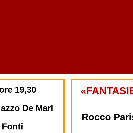
 ore
19
,30
«
FANTASI
lazzo De Mari
Rocco Pari
 Fonti