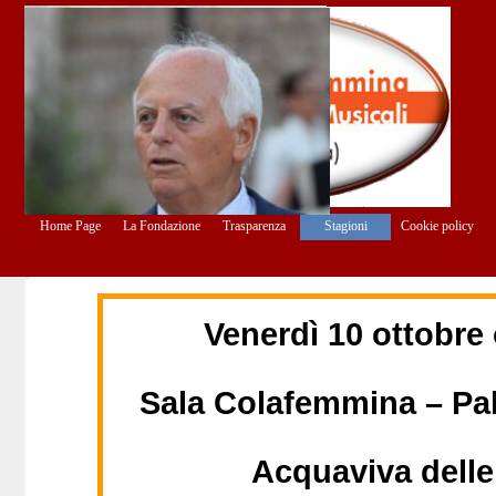
Vai ai contenuti
Salta menù
Home Page
La Fondazione
Trasparenza
Stagioni
Cookie policy
▼
▼
▼
Venerdì 10 ottobre
Sala Colafemmina – Pa
Acquaviva delle