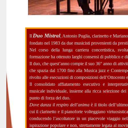
Duo Mistral
Il
,
Antonio Puglia, clarinetto e Mariano
fondato nel 1983 da due musicisti provenienti da presti
Nel corso della lunga carriera concertistica, svolta
formazione ha ottenuto larghi consensi di pubblico e di 
Il duo, che quest’anno compie il suo 36° anno di attivit
che spazia dal 1700 fino alla Musica jazz e Contempo
rivolto alle esecuzioni di composizioni dell’Ottocento
Il consolidato affiatamento esecutivo e interpretati
musicale individuale, insieme alla ricca selezione de
punto di forza del duo.
Dove danza il respiro dell’anima
è il titolo dell’ulti
cui il clarinetto e il pianoforte volteggiano virtuosist
conducendo l’ascoltatore in un piacevole viaggio nel
ispirazione popolare e non, strettamente legata al movi