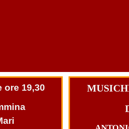
 ore 19,30
MUSICH
emmina
Mari
ANTONIO