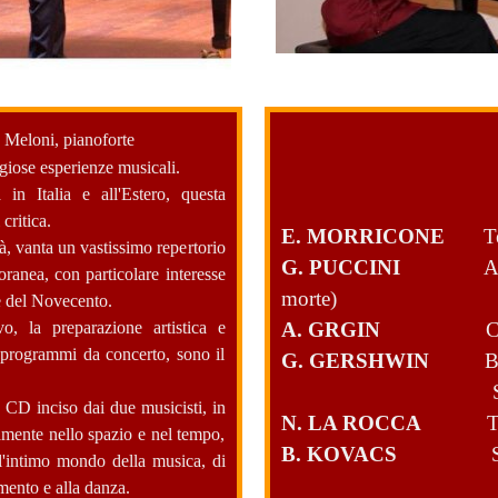
 Meloni, pianoforte
giose esperienze musicali.
 in Italia e all'Estero, questa
critica.
E. MORRICONE
T
à, vanta un vastissimo repertorio
G. PUCCINI
A
ranea, con particolare interesse
morte)
 e del Novecento.
vo, la preparazione artistica e
A. GRGIN
C
i programmi da concerto, sono il
G. GERSHWIN
B
mo CD inciso dai due musicisti, in
N. LA ROCCA
T
icamente nello spazio e nel tempo,
B. KOVACS
l'intimo mondo della musica, di
mento e alla danza.