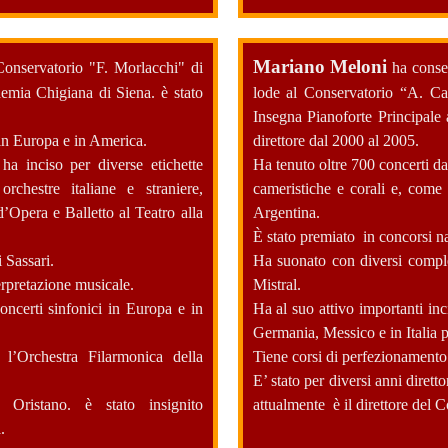
Mariano Meloni
 Conservatorio "F. Morlacchi" di
ha conseg
demia Chigiana di Siena. è stato
lode al Conservatorio “A. C
Insegna Pianoforte Principale 
 in Europa e in America.
direttore dal 2000 al 2005.
 ha inciso per diverse etichette
Ha tenuto oltre 700 concerti da
orchestre italiane e straniere,
cameristiche e corali e, come 
d’Opera e Balletto al Teatro alla
Argentina.
È stato premiato in concorsi na
 Sassari.
Ha suonato con diversi comple
erpretazione musicale.
Mistral.
concerti sinfonici in Europa e in
Ha al suo attivo importanti inci
Germania, Messico e in Italia 
l’Orchestra Filarmonica della
Tiene corsi di perfezionamento 
E’ stato per diversi anni diret
Oristano. è stato insignito
attualmente è il direttore del 
na.