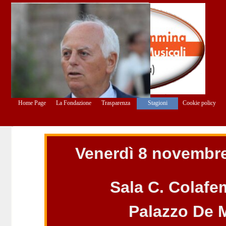
Vai ai contenuti
Salta menù
Home Page
La Fondazione
Trasparenza
Stagioni
Cookie policy
▼
▼
▼
V
enerdì 8 novembre
Sala C. Colaf
Palazzo De 